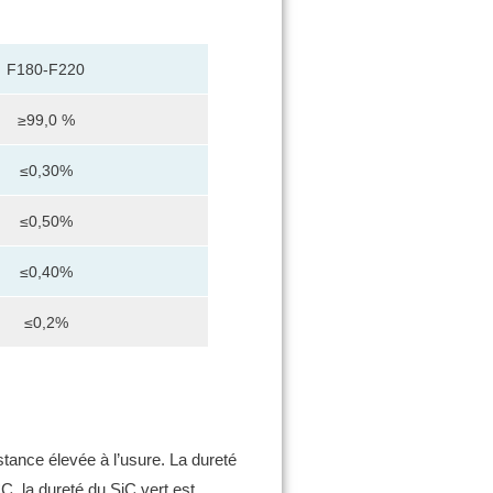
F180-F220
≥99,0 %
≤0,30%
≤0,50%
≤0,40%
≤0,2%
tance élevée à l’usure.
La dureté
, la dureté du SiC vert est