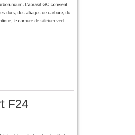
 Carborundum.
L’abrasif GC convient
ges durs, des alliages de carbure, du
optique, le carbure de silicium vert
t F24