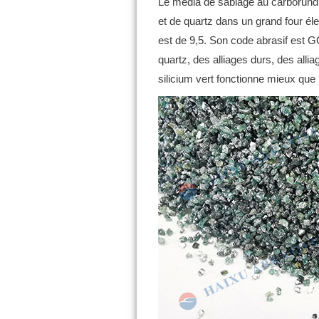
Le média de sablage au carborund
et de quartz dans un grand four él
est de 9,5.
Son code abrasif est G
quartz, des alliages durs, des alliag
silicium vert fonctionne mieux que 