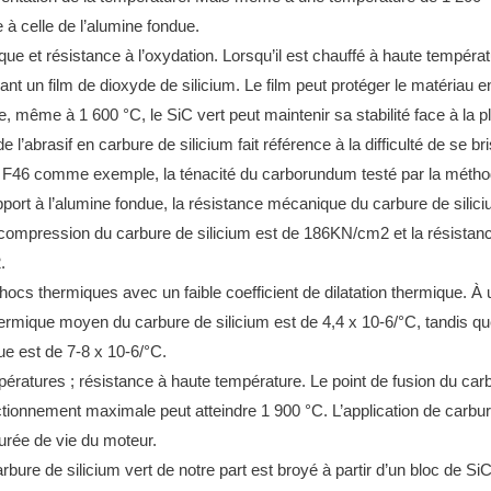
 à celle de l’alumine fondue.
que et résistance à l’oxydation.
Lorsqu’il est chauffé à haute températ
ant un film de dioxyde de silicium.
Le film peut protéger le matériau e
même à 1 600 °C, le SiC vert peut maintenir sa stabilité face à la plu
e l’abrasif en carbure de silicium fait référence à la difficulté de se br
n F46 comme exemple, la ténacité du carborundum testé par la méthod
pport à l’alumine fondue, la résistance mécanique du carbure de silic
 compression du carbure de silicium est de 186KN/cm2 et la résistanc
.
hocs thermiques avec un faible coefficient de dilatation thermique.
À 
thermique moyen du carbure de silicium est de 4,4 x 10-6/°C, tandis que 
ue est de 7-8 x 10-6/°C.
pératures ;
résistance à haute température.
Le point de fusion du carb
nctionnement maximale peut atteindre 1 900 °C.
L’application de carbur
urée de vie du moteur.
rbure de silicium vert de notre part est broyé à partir d’un bloc de SiC