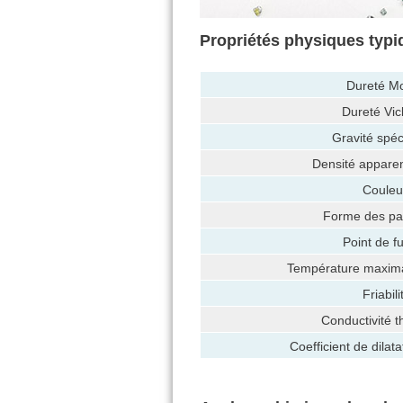
Propriétés physiques typ
Dureté Mo
Dureté Vic
Gravité spéc
Densité apparen
Couleu
Forme des par
Point de f
Température maximal
Friabili
Conductivité 
Coefficient de dilat