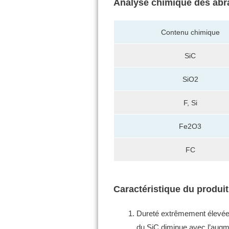
Analyse chimique des abr
Contenu chimique
SiC
SiO2
F, Si
Fe2O3
FC
Caractéristique du produi
Dureté extrêmement élevée 
du SiC diminue avec l’augm