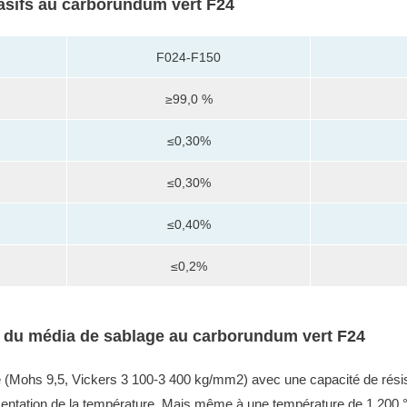
asifs au carborundum vert F24
F024-F150
≥99,0 %
≤0,30%
≤0,30%
≤0,40%
≤0,2%
t du média de sablage au carborundum vert F24
(Mohs 9,5, Vickers 3 100-3 400 kg/mm2) avec une capacité de résis
entation de la température.
Mais même à une température de 1 200 °C