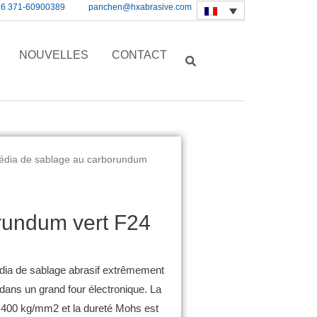
86 371-60900389
panchen@hxabrasive.com
NOUVELLES
CONTACT
édia de sablage au carborundum
rundum vert F24
dia de sablage abrasif extrêmement
z dans un grand four électronique.
La
 3 400 kg/mm2 et la dureté Mohs est