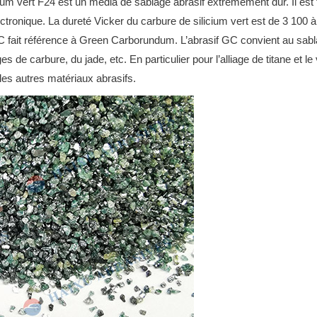
um vert F24 est un média de sablage abrasif extrêmement dur.
Il es
ectronique.
La dureté Vicker du carbure de silicium vert est de 3 100
C fait référence à Green Carborundum.
L’abrasif GC convient au sabl
es de carbure, du jade, etc. En particulier pour l’alliage de titane et le
les autres matériaux abrasifs.