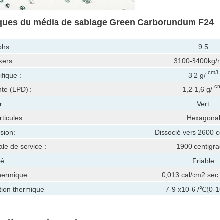
iques du média de sablage Green Carborundum F24
hs :
9.5
kers :
3100-3400kg
cm3
ifique :
3,2 g/
c
te (LPD) :
1,2-1,6 g/
r:
Vert
ticules :
Hexagonal
usion:
Dissocié vers 2600 c
e de service :
1900 centigra
té
Friable
thermique
0,013 cal/cm2.sec
ation thermique
7-9 x10-6 /℃(0-