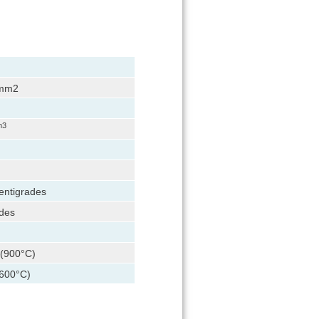
/mm2
m3
entigrades
des
 (900°C)
1600°C)