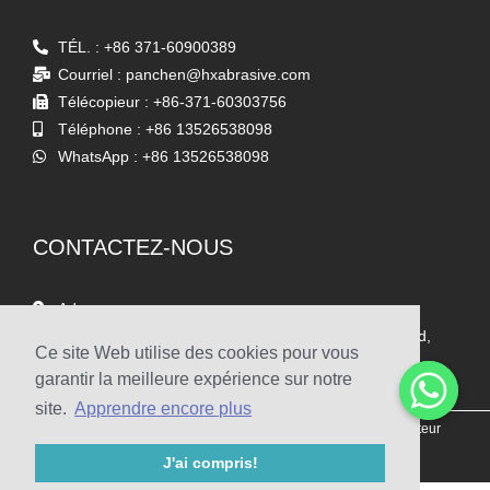
TÉL. : +86 371-60900389
Courriel : panchen@hxabrasive.com
Télécopieur : +86-371-60303756
Téléphone : +86 13526538098
WhatsApp : +86 13526538098
CONTACTEZ-NOUS
Adresse
Salle 1903, Yaxing Times Square, Songshan South Road,
Ce site Web utilise des cookies pour vous
Zhengzhou, Chine
garantir la meilleure expérience sur notre
site.
Apprendre encore plus
© 2009-2022 Zhengzhou Haixu Abrasives Co., Ltd. Droits d'auteur
J'ai compris!
Plan du site