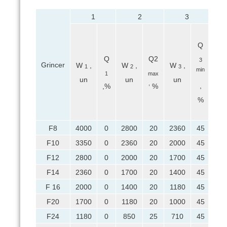
1
2
3
3
Q
Q
Q2
3
Grincer
W
,
W
,
W
,
W
1
2
3
min
1
max
un
un
un
u
,
,
,%
%
%
F8
4000
0
2800
20
2360
45
20
F10
3350
0
2360
20
2000
45
17
F12
2800
0
2000
20
1700
45
14
F14
2360
0
1700
20
1400
45
11
F 16
2000
0
1400
20
1180
45
10
F20
1700
0
1180
20
1000
45
85
F24
1180
0
850
25
710
45
60