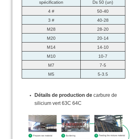
spécification
Ds 50 (un)
4 #
50-40
3 #
40-28
M28
28-20
M20
20-14
M14
14-10
M10
10-7
M7
7-5
M5
5-3.5
Détails de production de
carbure de
silicium vert 63C 64C