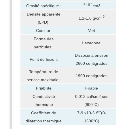
3,2 g /
Gravité spécifique :
cm3
Densité apparente
3
1,2-1,6 g/cm
(LPD):
Couleur:
Vert
Forme des
Hexagonal
particules :
Dissocié à environ
Point de fusion:
2600 centigrades
Température de
1900 centigrades
service maximale :
Friabilité
Friable
Conductivité
0,013 cal/cm2.sec
thermique
(900°C)
Coefficient de
7-9 x10-6 /℃(0-
dilatation thermique
1600°C)